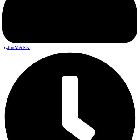
by
JunMARK