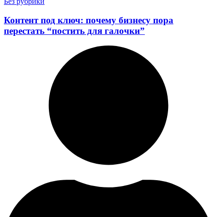
Без рубрики
Контент под ключ: почему бизнесу пора
перестать “постить для галочки”