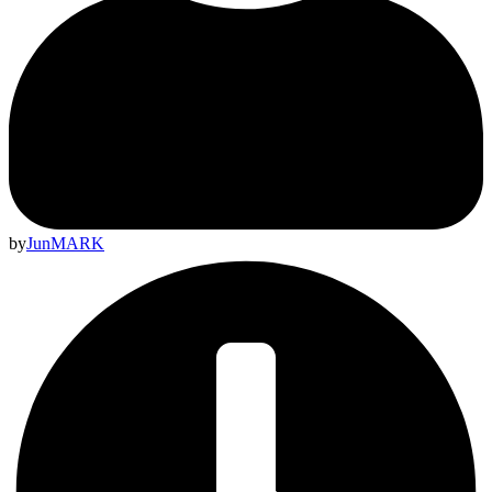
by
JunMARK