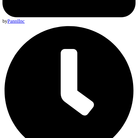
by
PannlInc