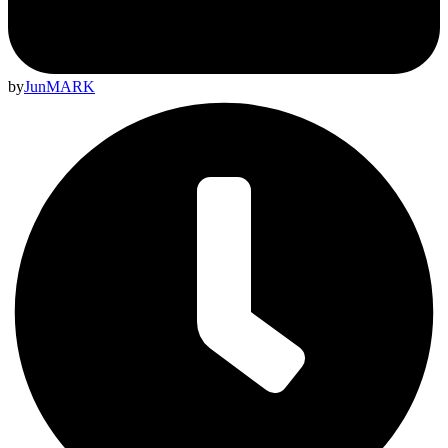
by
JunMARK