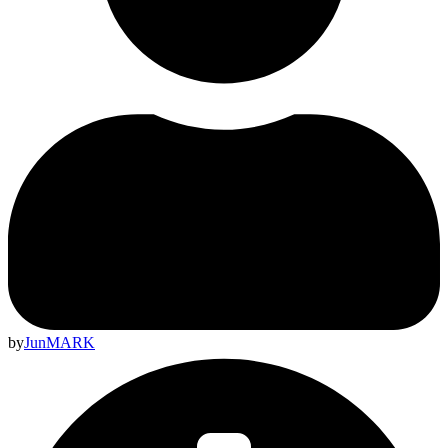
by
JunMARK