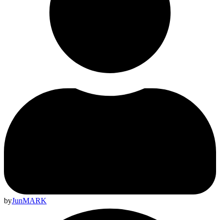
by
JunMARK