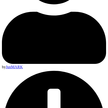
by
JunMARK