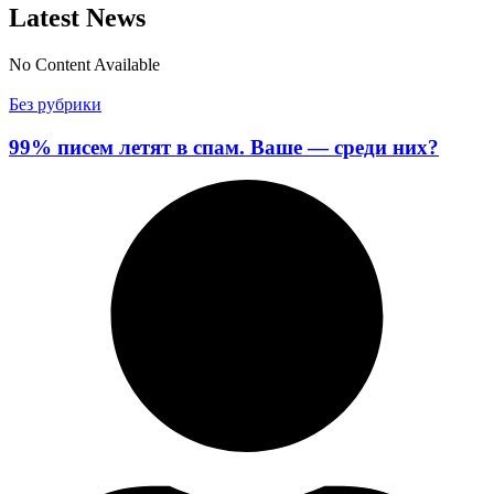
Latest
News
No Content Available
Без рубрики
99% писем летят в спам. Ваше — среди них?