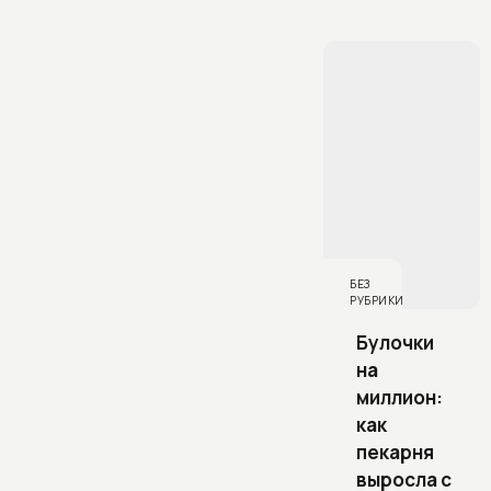
БЕЗ
РУБРИКИ
Булочки
на
миллион:
как
пекарня
выросла с