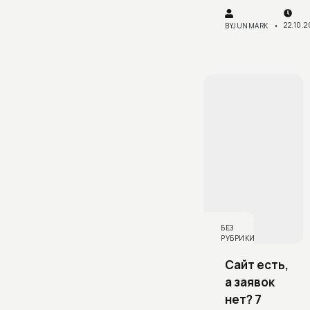
22.10.
BY
JUNMARK
БЕЗ
РУБРИКИ
Сайт есть,
а заявок
нет? 7