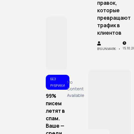
правок,
которые
превращают
трафик в
клиентов
15.10.
BY
JUNMARK
БЕЗ
No
РУБРИКИ
Content
99%
Available
писем
летят в
спам.
Ваше —
среди