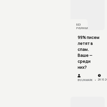
БЕЗ
РУБРИКИ
99% писем
летят в
спам.
Ваше —
среди
них?
28.10.
BY
JUNMARK