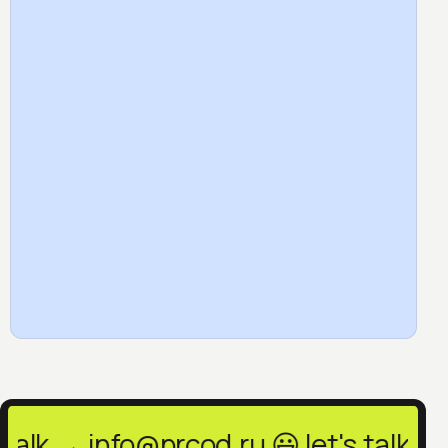
lk → info@prcod.ru 😃 let's talk →