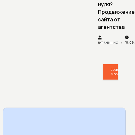
нуля?
Продвижение
сайта от
агентства
18.09
BY
PANNLINC
Load
More