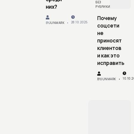
БЕЗ
них?
РУБРИКИ
Почему
28.10.2025
BY
JUNMARK
соцсети
не
приносят
клиентов
и как это
исправить
10.10.
BY
JUNMARK