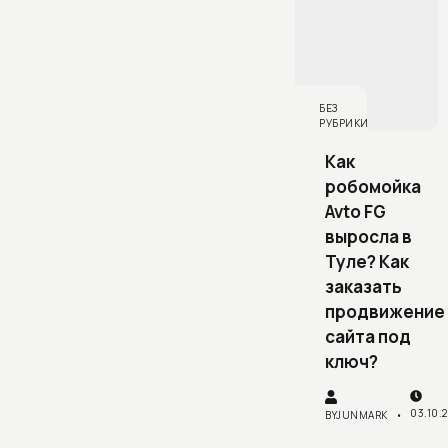
БЕЗ
РУБРИКИ
Как
робомойка
Avto FG
выросла в
Туле? Как
заказать
продвижение
сайта под
ключ?
03.10.
BY
JUNMARK