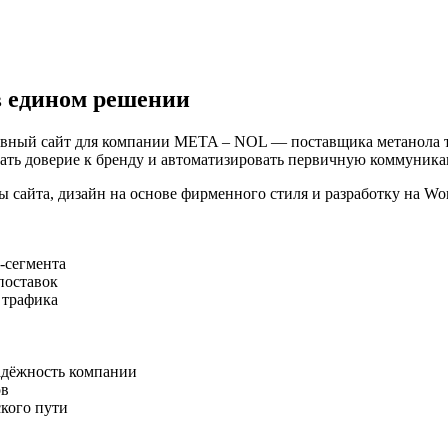
в едином решении
ивный сайт для компании META – NOL — поставщика метанола т
вать доверие к бренду и автоматизировать первичную коммуник
сайта, дизайн на основе фирменного стиля и разработку на Word
-сегмента
поставок
 трафика
адёжность компании
ов
ского пути