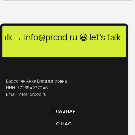
 → info@prcod.ru 😃 let's talk → info
Барсегян Анна Владимировна
ИНН: 772354277046
Email: info@prcod.ru
ГЛАВНАЯ
О НАС