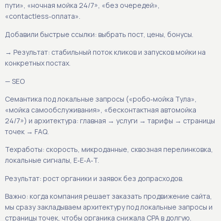
пути», «ночная мойка 24/7», «без очередей»,
«contactless‑оплата».
Добавили быстрые ссылки: выбрать пост, цены, бонусы.
→ Результат: стабильный поток кликов и запусков мойки на
конкретных постах.
— SEO
Семантика под локальные запросы («робо‑мойка Тула»,
«мойка самообслуживания», «бесконтактная автомойка
24/7») и архитектура: главная → услуги → тарифы → страницы
точек → FAQ.
Техработы: скорость, микроданные, сквозная перелинковка,
локальные сигналы, E‑E‑A‑T.
Результат: рост органики и заявок без допрасходов.
Важно: когда компания решает заказать продвижение сайта,
мы сразу закладываем архитектуру под локальные запросы и
страницы точек, чтобы органика снижала CPA в долгую.