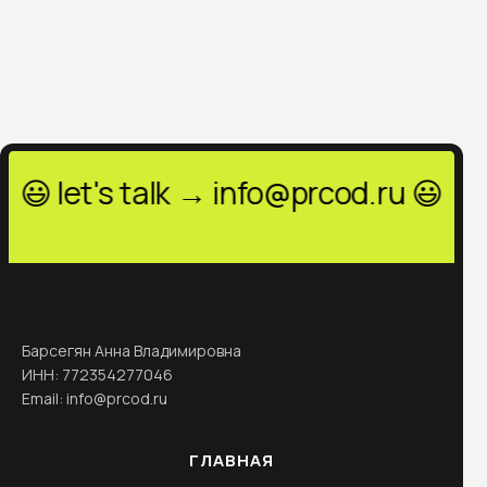
let's talk → info@prcod.ru 😃 let's t
Барсегян Анна Владимировна
ИНН: 772354277046
Email: info@prcod.ru
ГЛАВНАЯ