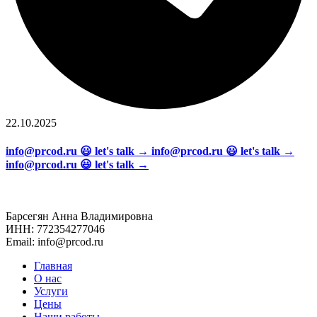
22.10.2025
info@prcod.ru 😃 let's talk → info@prcod.ru 😃 let's talk →
info@prcod.ru 😃 let's talk →
Барсегян Анна Владимировна
ИНН: 772354277046
Email: info@prcod.ru
Главная
О нас
Услуги
Цены
Наши работы